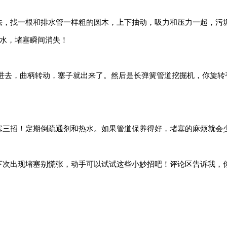
法，找一根和排水管一样粗的圆木，上下抽动，吸力和压力一起，污
水，堵塞瞬间消失！
簧进去，曲柄转动，塞子就出来了。然后是长弹簧管道挖掘机，你旋
塞三招！定期倒疏通剂和热水。如果管道保养得好，堵塞的麻烦就会
下次出现堵塞别慌张，动手可以试试这些小妙招吧！评论区告诉我，