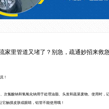
流家里管道又堵了？别急，疏通妙招来救
况！
、次氯酸钠和氢氧化钠用于处理油脂、头发和蔬菜废物。使用时，记
要让它触摸皮肤或眼睛，铝管不能使用哦！