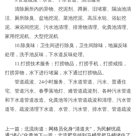
清除厕所内的异物、挖泥剂、蹲厕、旧堵塞、隔油池清
洁、厕所除臭、盆地挖泥、菜池挖泥、高压水轮、浴缸挖
泥、淋浴间挖泥、污水池清理、排泄物清理、化粪池清理、
家用挖泥机、大型挖泥机
10.除臭味：卫生间进行除臭，卫生间除味，地漏反味
处理，洗手池反味，下水道反味处理。
11.打捞技术服务：打捞物品，打捞手机，打捞戒指，
打捞异物，水下进行堵漏，水下通过打捞物品。
管道疏浚、24小时服务、下水道管道、污水、普通住
宅、管道污水、春季落地灯、难管道疏浚剂、各种污水管道
和下水道管道改造、化粪池等污水管道疏浚和清理、污水管
道等、疏浚清理下水道、水管、污水管、排水管、管道疏浚
上一篇：
北流街道：网格员化身“清道夫”，为民解忧疏
通“堵心”化粪池
下一篇：
北流肥皂掉到马桶里把马桶堵住了