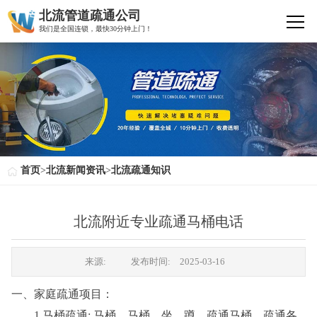
北流管道疏通公司
我们是全国连锁，最快30分钟上门！
首页
>
北流新闻资讯
>
北流疏通知识
北流附近专业疏通马桶电话
来源:
发布时间:
2025-03-16
一、家庭疏通项目：
1.马桶疏通: 马桶、马桶、坐、蹲、疏通马桶，疏通各