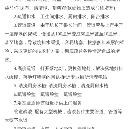
类马桶(抹布、清洁球、塑料)等软硬物质造成马桶堵塞)
2.疏通排水：卫生间排水、厨房排水、阳台排水
3.管道疏浚：由于坑长了很长时间，管道弯头上产生了
一层厚厚的尿碱，慢慢从100厘米变成50厘米甚至10厘米，
甚至堵塞，导致坑排水缓慢，容易堵塞。根据多年积累的经
验，采取更好的技术和方案，彻底疏通各种情况造成的堵
塞。
4.底价疏通：打开落地灯，更换落地灯，解决落地灯排
水缓慢、落地灯堵塞的问题-附近专业厕所清理电话
5. 清洗厨房水槽: 清洗厨房水槽，清洗厨房水槽
6.疏通脸盆：疏通脸盆，疏通脸盆
7.浴室疏通师傅就近提供上门服务
管道疏浚: 配备大型机械，疏浚各种主要管道、管道等
大型下水道
9.管道疏浚：水管、下水管道、清洁服务