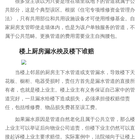
很多业主误以为只要是埋在墙里或地下的管道就属于公
共部分，这是个典型误区。根据《住宅专项维修资金管理办
法》，只有共用部位和共用设施设备才可使用维修基金。自
家厨房支管即使走墙体内，也是为该户单独服务的管道，不
属于公共范畴。更换管道的费用需要业主自掏腰包。
楼上厨房漏水殃及楼下谁赔
当楼上邻居的厨房主下水管道或支管漏水，导致楼下天
花板、橱柜、电器受损时，责任方首先是漏水管道的直接所
有者，也就是楼上业主。楼上业主有义务保证自己家中的管
道完好，一旦漏水给楼下造成损失，必须承担侵权赔偿责
任，包括维修费、物品损失费甚至误工费。
如果漏水原因是管道自然老化且属于公共立管，那么楼
上业主可以举证后向物业公司追责，但楼下业主仍然可以直
接起诉楼上业主要求赔偿。实际案例中，法院倾向于让楼上